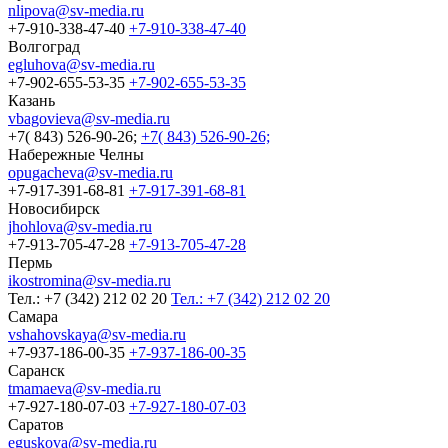
nlipova@sv-media.ru
+7-910-338-47-40
+7-910-338-47-40
Волгоград
egluhova@sv-media.ru
+7-902-655-53-35
+7-902-655-53-35
Казань
vbagovieva@sv-media.ru
+7( 843) 526-90-26;
+7( 843) 526-90-26;
Набережные Челны
opugacheva@sv-media.ru
+7-917-391-68-81
+7-917-391-68-81
Новосибирск
jhohlova@sv-media.ru
+7-913-705-47-28
+7-913-705-47-28
Пермь
ikostromina@sv-media.ru
Тел.: +7 (342) 212 02 20
Тел.: +7 (342) 212 02 20
Самара
vshahovskaya@sv-media.ru
+7-937-186-00-35
+7-937-186-00-35
Саранск
tmamaeva@sv-media.ru
+7-927-180-07-03
+7-927-180-07-03
Саратов
eguskova@sv-media.ru