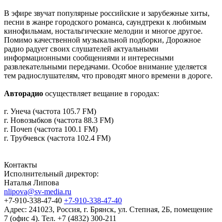
В эфире звучат популярные российские и зарубежные хиты,
песни в жанре городского романса, саундтреки к любимым
кинофильмам, ностальгические мелодии и многое другое.
Помимо качественной музыкальной подборки, Дорожное
радио радует своих слушателей актуальными
информационными сообщениями и интересными
развлекательными передачами. Особое внимание уделяется
тем радиослушателям, что проводят много времени в дороге.
Авторадио
осуществляет вещание в городах:
г. Унеча (частота 105.7 FM)
г. Новозыбков (частота 88.3 FM)
г. Почеп (частота 100.1 FM)
г. Трубчевск (частота 102.4 FM)
Контакты
Исполнительный директор:
Наталья Липова
nlipova@sv-media.ru
+7-910-338-47-40
+7-910-338-47-40
Адрес:
241023, Россия, г. Брянск, ул. Степная, 2Б, помещение
7 (офис 4). Тел. +7 (4832) 300-211